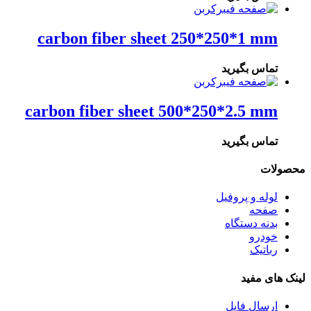
carbon fiber sheet 250*250*1 mm
تماس بگیرید
carbon fiber sheet 500*250*2.5 mm
تماس بگیرید
محصولات
لوله و پروفیل
صفحه
بدنه دستگاه
خودرو
رباتیک
لینک های مفید
ارسال فایل