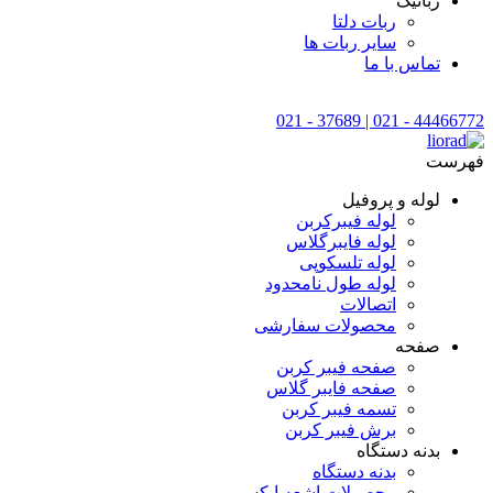
رباتیک
ربات دلتا
سایر ربات ها
تماس با ما
44466772 - 021 | 37689 - 021
فهرست
لوله و پروفیل
لوله فیبرکربن
لوله فایبرگلاس
لوله تلسکوپی
لوله طول نامحدود
اتصالات
محصولات سفارشی
صفحه
صفحه فیبر کربن
صفحه فایبر گلاس
تسمه فیبر کربن
برش فیبر کربن
بدنه دستگاه
بدنه دستگاه
محصولات اشعه ایکس