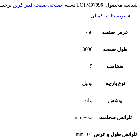
شناسه محصول:
LCTM07096
دسته:
صفحه
,
صفحه فیبر کربن
برچس
توضیحات تکمیلی
عرض صفحه
750
طول صفحه
3000
ضخامت
5
نوع پارچه
توئیل
پوشش
مات
تلرانس ضخامت
±0.2 mm
تلرانس طول و عرض
+10 mm