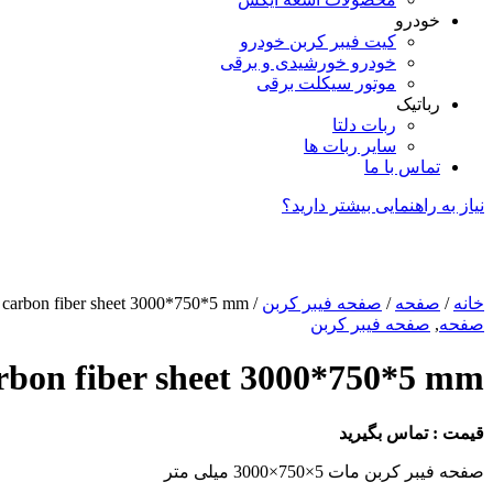
خودرو
کیت فیبر کربن خودرو
خودرو خورشیدی و برقی
موتور سیکلت برقی
رباتیک
ربات دلتا
سایر ربات ها
تماس با ما
نیاز به راهنمایی بیشتر دارید؟
خانه
/
صفحه
/
صفحه فیبر کربن
/ carbon fiber sheet 3000*750*5 mm
صفحه
,
صفحه فیبر کربن
rbon fiber sheet 3000*750*5 mm
قیمت : تماس بگیرید
صفحه فیبر کربن مات 5×750×3000 میلی متر