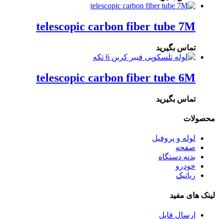
telescopic carbon fiber tube 7M
تماس بگیرید
telescopic carbon fiber tube 6M
تماس بگیرید
محصولات
لوله و پروفیل
صفحه
بدنه دستگاه
خودرو
رباتیک
لینک های مفید
ارسال فایل