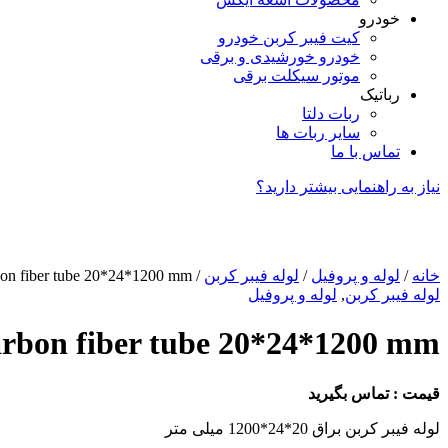
خودرو
کیت فیبر کربن خودرو
خودرو خورشیدی و برقی
موتور سیکلت برقی
رباتیک
ربات دلتا
سایر ربات ها
تماس با ما
نیاز به راهنمایی بیشتر دارید؟
خانه
/
لوله و پروفیل
/
لوله فیبر کربن
/ carbon fiber tube 20*24*1200 mm
لوله فیبر کربن
,
لوله و پروفیل
arbon fiber tube 20*24*1200 mm
قیمت : تماس بگیرید
لوله فیبر کربن براق 20*24*1200 میلی متر