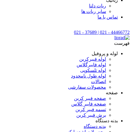
رباتیک
ربات دلتا
سایر ربات ها
تماس با ما
44466772 - 021 | 37689 - 021
فهرست
لوله و پروفیل
لوله فیبرکربن
لوله فایبرگلاس
لوله تلسکوپی
لوله طول نامحدود
اتصالات
محصولات سفارشی
صفحه
صفحه فیبر کربن
صفحه فایبر گلاس
تسمه فیبر کربن
برش فیبر کربن
بدنه دستگاه
بدنه دستگاه
محصولات اشعه ایکس