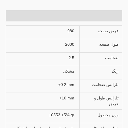
توضیحات تکمیلی
عرض صفحه
980
طول صفحه
2000
ضخامت
2.5
رنگ
مشکی
تلرانس ضخامت
±0.2 mm
تلرانس طول و
+10 mm
عرض
وزن محصول
10553 ±5% gr