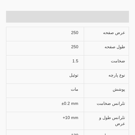
توضیحات تکمیلی
عرض صفحه
250
طول صفحه
250
ضخامت
1.5
نوع پارچه
توئیل
پوشش
مات
تلرانس ضخامت
±0.2 mm
تلرانس طول و
+10 mm
عرض