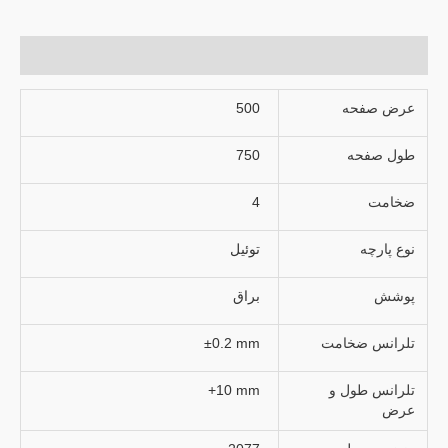
توضیحات تکمیلی
عرض صفحه
500
طول صفحه
750
ضخامت
4
نوع پارچه
توئیل
پوشش
براق
تلرانس ضخامت
±0.2 mm
تلرانس طول و
+10 mm
عرض