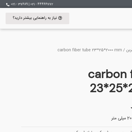
44466772 - 021 | 37689 - 021
نیاز به راهنمایی بیشتر دارید؟
ربن
/ carbon fiber tube 23*25*2000 mm
carbon 
23*25