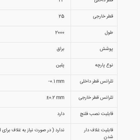
قطر داخلی
23
قطر خارجی
25
طول
2000
پوشش
براق
نوع پارچه
پلین
تلرانس قطر داخلی
-0.1 mm
تلرانس قطر خارجی
±0.2 mm
قابلبت نصب فلنچ
دارد
قابلیت غلاف دار
ندارد ( در صورت نیاز به غلاف برای
شدن