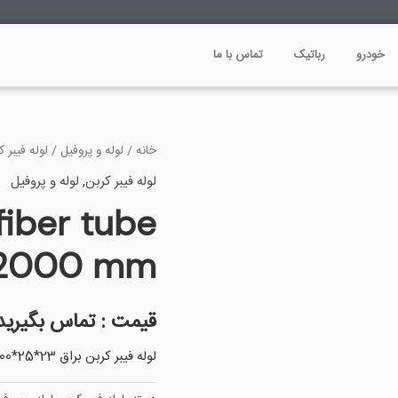
خودرو
رباتیک
تماس با ما
خانه
/
لوله و پروفیل
/
لوله فیبر ک
لوله فیبر کربن
,
لوله و پروفیل
fiber tube
*2000 mm
قیمت : تماس بگیرید
لوله فیبر کربن براق 23*25*2000 میلی متر