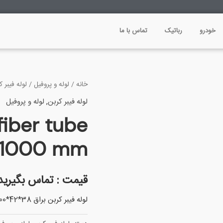
خودرو
رباتیک
تماس با ما
خانه
/
لوله و پروفیل
/
لوله فیبر ک
لوله فیبر کربن
,
لوله و پروفیل
fiber tube
*1000 mm
قیمت : تماس بگیرید
لوله فیبر کربن براق 38*42*1000 میلی متر