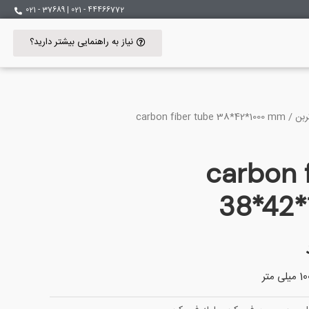
44466772 - 021 | 37689 - 021
نیاز به راهنمایی بیشتر دارید؟
ربن
/ carbon fiber tube 38*42*1000 mm
carbon 
38*42