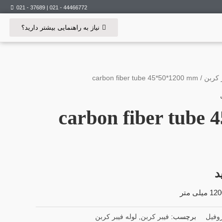
44466772 - 021 | 37689 - 021
نیاز به راهنمایی بیشتر دارید؟
ر کربن
/ carbon fiber tube 45*50*1200 mm
carbon fiber tube 
د
روفیل
برچسب:
فیبر کربن
,
لوله فیبر کربن