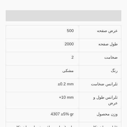
توضیحات تکمیلی
عرض صفحه
500
طول صفحه
2000
ضخامت
2
رنگ
مشکی
تلرانس ضخامت
±0.2 mm
تلرانس طول و
+10 mm
عرض
وزن محصول
4307 ±5% gr