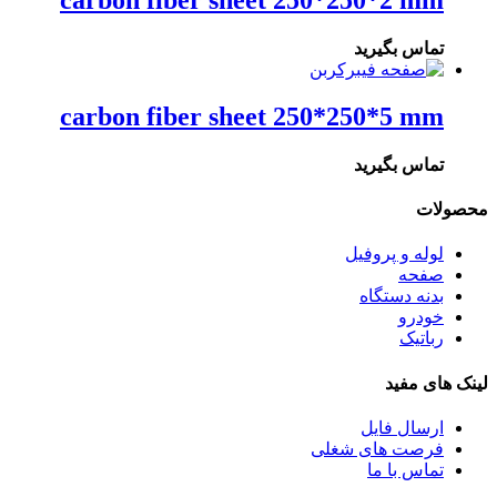
carbon fiber sheet 250*250*2 mm
تماس بگیرید
carbon fiber sheet 250*250*5 mm
تماس بگیرید
محصولات
لوله و پروفیل
صفحه
بدنه دستگاه
خودرو
رباتیک
لینک های مفید
ارسال فایل
فرصت های شغلی
تماس با ما