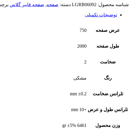
شناسه محصول:
LGRB06092
دسته:
صفحه
,
صفحه فایبر گلاس
برچ
توضیحات تکمیلی
عرض صفحه
750
طول صفحه
2000
ضخامت
2
رنگ
مشکی
تلرانس ضخامت
±0.2 mm
تلرانس طول و عرض
+10 mm
وزن محصول
6461 ±5% gr