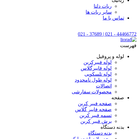
رباتیک
ربات دلتا
سایر ربات ها
تماس با ما
44466772 - 021 | 37689 - 021
فهرست
لوله و پروفیل
لوله فیبرکربن
لوله فایبرگلاس
لوله تلسکوپی
لوله طول نامحدود
اتصالات
محصولات سفارشی
صفحه
صفحه فیبر کربن
صفحه فایبر گلاس
تسمه فیبر کربن
برش فیبر کربن
بدنه دستگاه
بدنه دستگاه
محصولات اشعه ایکس