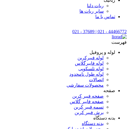
رباتیک
ربات دلتا
سایر ربات ها
تماس با ما
44466772 - 021 | 37689 - 021
فهرست
لوله و پروفیل
لوله فیبرکربن
لوله فایبرگلاس
لوله تلسکوپی
لوله طول نامحدود
اتصالات
محصولات سفارشی
صفحه
صفحه فیبر کربن
صفحه فایبر گلاس
تسمه فیبر کربن
برش فیبر کربن
بدنه دستگاه
بدنه دستگاه
محصولات اشعه ایکس