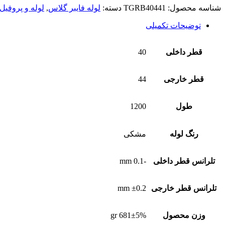
شناسه محصول:
TGRB40441
دسته:
لوله فایبر گلاس
,
لوله و پروفیل
توضیحات تکمیلی
قطر داخلی
40
قطر خارجی
44
طول
1200
رنگ لوله
مشکی
تلرانس قطر داخلی
-0.1 mm
تلرانس قطر خارجی
±0.2 mm
وزن محصول
681±5% gr