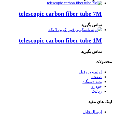
telescopic carbon fiber tube 7M
تماس بگیرید
telescopic carbon fiber tube 1M
تماس بگیرید
محصولات
لوله و پروفیل
صفحه
بدنه دستگاه
خودرو
رباتیک
لینک های مفید
ارسال فایل