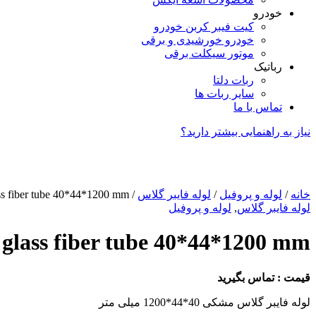
خودرو
کیت فیبر کربن خودرو
خودرو خورشیدی و برقی
موتور سیکلت برقی
رباتیک
ربات دلتا
سایر ربات ها
تماس با ما
نیاز به راهنمایی بیشتر دارید؟
خانه
/
لوله و پروفیل
/
لوله فایبر گلاس
/ glass fiber tube 40*44*1200 mm
لوله فایبر گلاس
,
لوله و پروفیل
glass fiber tube 40*44*1200 mm
قیمت : تماس بگیرید
لوله فایبر گلاس مشکی 40*44*1200 میلی متر